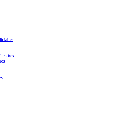
iciaires
diciaires
res
es